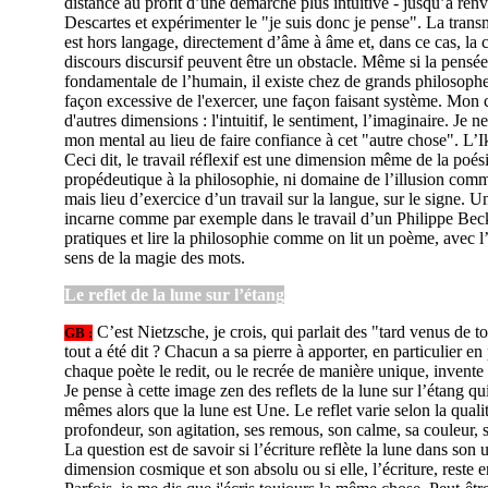
distance au profit d’une démarche plus intuitive - jusqu’à renv
Descartes et expérimenter le "je suis donc je pense". La trans
est hors langage, directement d’âme à âme et, dans ce cas, la 
discours discursif peuvent être un obstacle. Même si la pensé
fondamentale de l’humain, il existe chez de grands philosoph
façon excessive de l'exercer, une façon faisant système. Mon c
d'autres dimensions : l'intuitif, le sentiment, l’imaginaire. Je n
mon mental au lieu de faire confiance à cet "autre chose". L’
Ceci dit, le travail réflexif est une dimension même de la poésie
propédeutique à la philosophie, ni domaine de l’illusion comm
mais lieu d’exercice d’un travail sur la langue, sur le signe. 
incarne comme par exemple dans le travail d’un Philippe Beck. 
pratiques et lire la philosophie comme on lit un poème, avec l
sens de la magie des mots.
Le reflet de la lune sur l’étang
C’est Nietzsche, je crois, qui parlait des "tard venus de t
GB :
tout a été dit ? Chacun a sa pierre à apporter, en particulier en p
chaque poète le redit, ou le recrée de manière unique, invent
Je pense à cette image zen des reflets de la lune sur l’étang qu
mêmes alors que la lune est Une. Le reflet varie selon la qualit
profondeur, son agitation, ses remous, son calme, sa couleur, 
La question est de savoir si l’écriture reflète la lune dans son 
dimension cosmique et son absolu ou si elle, l’écriture, reste 