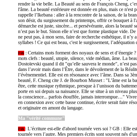
rendre la vie belle. La Beauté au sens de François Cheng, c’est
l'âme. La beauté extérieure est donnée en plus, mais ce n'est 
rappelle l’Ikebana : aller à la rencontre de la saison, de la bra
son désir, du surgissement du printemps, offrir ce bouquet à l'a
démarche est juste, sincère... et persévérante, alors la beauté s
n’est pas le but. Sinon elle n’est que forme plastique vide. D
ne peut pas, à mon sens, faire de recherche esthétique, il n’y a
syllabes ! Ce qui est beau, c'est le surgissement, l’adéquation 
: Certains mots forment des noyaux de sens et d’énergie 
Fili
mots clefs : beauté, utopie, silence, vide médian, âme. La beau
Dostoïevski quand il dit "qu’elle sauvera le monde", n’est pas
dans l’avoir mais dans l’Être, dans le dévoilement de la Réalité
l’évènementiel. Elle est en résonance avec l’âme. Dans sa 3èm
beauté, F. Cheng cite J. de Bourbon Musset : "L’âme est la b
être, cette musique rythmique, presque à l’unisson du battem
porte en soi depuis sa naissance. Elle se situe à un niveau plu
la conscience... parfois étouffée, jamais interrompue…" Vivre 
en connexion avec cette basse continue, écrire serait faire ré
et originaire en amont du langage.
Ma "vérité commune"
: L’écriture est-elle d'abord tournée vers soi ? GB : Elle es
Fili
tournée vers l’autre. Mes premiers écrits sont souvent nés d'une