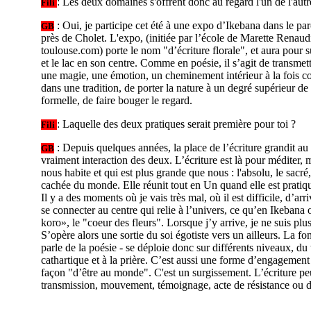
: Les deux domaines s'offrent donc au regard l'un de l'au
Fili
: Oui, je participe cet été à une expo d’Ikebana dans le pa
GB
près de Cholet. L'expo, (initiée par l’école de Marette Rena
toulouse.com) porte le nom "d’écriture florale", et aura pour s
et le lac en son centre. Comme en poésie, il s’agit de transmett
une magie, une émotion, un cheminement intérieur à la fois c
dans une tradition, de porter la nature à un degré supérieur de
formelle, de faire bouger le regard.
: Laquelle des deux pratiques serait première pour toi ?
Fili
: Depuis quelques années, la place de l’écriture grandit au 
GB
vraiment interaction des deux. L’écriture est là pour méditer, m
nous habite et qui est plus grande que nous : l'absolu, le sacré,
cachée du monde. Elle réunit tout en Un quand elle est pratiqu
Il y a des moments où je vais très mal, où il est difficile, d’arri
se connecter au centre qui relie à l’univers, ce qu’en Ikeba
koro», le "coeur des fleurs". Lorsque j’y arrive, je ne suis plu
S’opère alors une sortie du soi égotiste vers un ailleurs. La fon
parle de la poésie - se déploie donc sur différents niveaux, du
cathartique et à la prière. C’est aussi une forme d’engagemen
façon "d’être au monde". C'est un surgissement. L’écriture pe
transmission, mouvement, témoignage, acte de résistance ou de