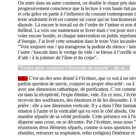
On entre dans un autre continent, on double le risque pris dans 
progressivement conscience que la lecture à voix haute fait p
et cela grâce en partie à l’influence du courant contemporain d
texte seulement écrit est comme un coeur qui ne fonctionnerai
diastole. Là encore le travail est de l’ordre de l’intime et non
théâtral. La voix ose maintenant se livrer mais c’est pour moi 
voire encore hostile, et chaque intervention en public représ
d’énergie. J’ai livré cette sensation dans le texte Voix incande
"Voix toujours nue / qui transgresse la pudeur du silence / lai
l’autre / bascule dans le vertige du vide / se blesse à l’oreille s
d’aile / à la jointure de l’âme et du corps".
"Écrire pour conjurer l'obscurité du monde", dis-tu…
C'est un des sens donné à l’écriture, que ce soit à un niv
G.B. :
parfois question de survie, conjurer sa propre obscurité - ou à
avec une dimension cathartique, de purification. C’est comme la
est dans la réceptivité, l'expir élimine, vide. En ce sens, l’écritu
recevoir des souffrances, des émotions et de les dissoudre. L’é
prière : elle a une dimension verticale. Il y a dans l’être humain
relation à l'autre et la verticalité qui va vers le côté absolu. O
manière séparée de sa vérité profonde. Cette présence est à l'in
disperse sans cesse, on se décentre. Par l’écriture, nous nous
réunissons deux éléments séparés, comme si nous ajustions les
réunifier, retrouver sa respiration, relier (religion) l'intérieur et