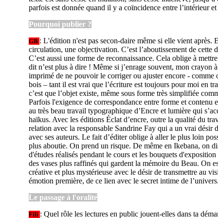
parfois est donnée quand il y a coïncidence entre l’intérieur et
Pourquoi publier ?
: L'édition n'est pas secon-daire même si elle vient après. 
GB
circulation, une objectivation. C’est l’aboutissement de cette 
C’est aussi une forme de reconnaissance. Cela oblige à mettre 
dit n’est plus à dire ! Même si j’enrage souvent, mon crayon à
imprimé de ne pouvoir le corriger ou ajuster encore - comme 
bois – tant il est vrai que l’écriture est toujours pour moi en tra
c’est que l’objet existe, même sous forme très simplifiée co
Parfois l'exigence de correspondance entre forme et contenu e
au très beau travail typographique d’Encre et lumière qui s’ac
haïkus. Avec les éditions Éclat d’encre, outre la qualité du trava
relation avec la responsable Sandrine Fay qui a un vrai désir 
avec ses auteurs. Le fait d’éditer oblige à aller le plus loin possi
plus aboutie. On prend un risque. De même en Ikebana, on di
d'études réalisés pendant le cours et les bouquets d'exposition 
des vases plus raffinés qui gardent la mémoire du Beau. On es
créative et plus mystérieuse avec le désir de transmettre au vis
émotion première, de ce lien avec le secret intime de l’univers
Le passage à l'oralité
: Quel rôle les lectures en public jouent-elles dans ta déma
Fili