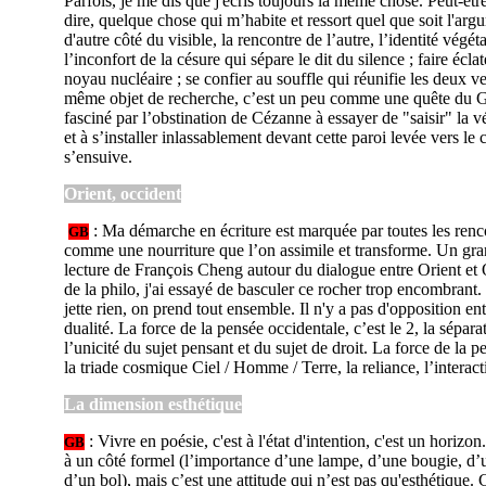
Parfois, je me dis que j'écris toujours la même chose. Peut-êtr
dire, quelque chose qui m’habite et ressort quel que soit l'argu
d'autre côté du visible, la rencontre de l’autre, l’identité végéta
l’inconfort de la césure qui sépare le dit du silence ; faire éc
noyau nucléaire ; se confier au souffle qui réunifie les deux ve
même objet de recherche, c’est un peu comme une quête du Gra
fasciné par l’obstination de Cézanne à essayer de "saisir" la vé
et à s’installer inlassablement devant cette paroi levée vers le
s’ensuive.
Orient, occident
: Ma démarche en écriture est marquée par toutes les renc
GB
comme une nourriture que l’on assimile et transforme. Un gr
lecture de François Cheng autour du dialogue entre Orient et 
de la philo, j'ai essayé de basculer ce rocher trop encombrant. 
jette rien, on prend tout ensemble. Il n'y a pas d'opposition en
dualité. La force de la pensée occidentale, c’est le 2, la séparat
l’unicité du sujet pensant et du sujet de droit. La force de la pe
la triade cosmique Ciel / Homme / Terre, la reliance, l’interact
La dimension esthétique
: Vivre en poésie, c'est à l'état d'intention, c'est un horizon
GB
à un côté formel (l’importance d’une lampe, d’une bougie, d’un
d’un bol), mais c’est une attitude qui n’est pas qu'esthétique. 