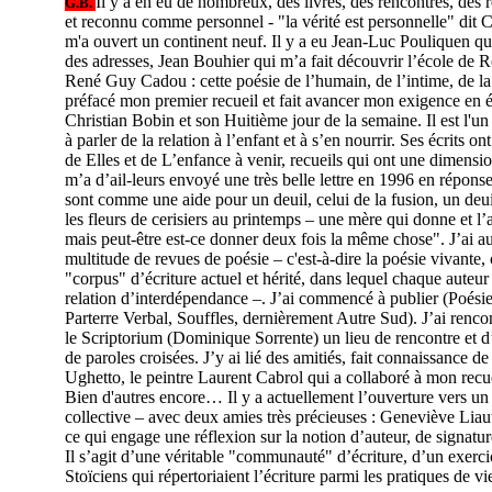
Il y a en eu de nombreux, des livres, des rencontres, des 
G.B.
et reconnu comme personnel - "la vérité est personnelle" dit C
m'a ouvert un continent neuf. Il y a eu Jean-Luc Pouliquen qu
des adresses, Jean Bouhier qui m’a fait découvrir l’école de R
René Guy Cadou : cette poésie de l’humain, de l’intime, de la 
préfacé mon premier recueil et fait avancer mon exigence en éc
Christian Bobin et son Huitième jour de la semaine. Il est l'u
à parler de la relation à l’enfant et à s’en nourrir. Ses écrits 
de Elles et de L’enfance à venir, recueils qui ont une dimensi
m’a d’ail-leurs envoyé une très belle lettre en 1996 en répons
sont comme une aide pour un deuil, celui de la fusion, un deu
les fleurs de cerisiers au printemps – une mère qui donne et l
mais peut-être est-ce donner deux fois la même chose". J’ai au
multitude de revues de poésie – c'est-à-dire la poésie vivante, 
"corpus" d’écriture actuel et hérité, dans lequel chaque auteur
relation d’interdépendance –. J’ai commencé à publier (Poésie 
Parterre Verbal, Souffles, dernièrement Autre Sud). J’ai renco
le Scriptorium (Dominique Sorrente) un lieu de rencontre et d
de paroles croisées. J’y ai lié des amitiés, fait connaissance d
Ughetto, le peintre Laurent Cabrol qui a collaboré à mon recue
Bien d'autres encore… Il y a actuellement l’ouverture vers un t
collective – avec deux amies très précieuses : Geneviève Liau
ce qui engage une réflexion sur la notion d’auteur, de signatur
Il s’agit d’une véritable "communauté" d’écriture, d’un exercic
Stoïciens qui répertoriaient l’écriture parmi les pratiques de vi