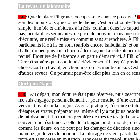
La revue, un laboratoire
: Quelle place Filigranes occupe-t-elle dans ce passage ?
Fili
sont les impulsions que donne le thème, c'est la notion de "to
simple, humble et ambitieux à la fois, confiant dans les capaci
pas, pendant les séminaires, de prise de pouvoir, mais une circ
d’écriture, une réelle mise en commun sans surenchère. À Fili
participants là où ils en sont (parfois encore balbutiants) et 
d’aller un peu plus loin chacun à leur façon. Le côté atelier m
recueil Frontière de l’absence a en partie démarré ici, à Fili, o
Terre étrangère qui a continué à dévider son fil jusqu’à prod
choses sont en travail, en chemin et on les montre ainsi. C'est 
d'autres revues. On pourrait peut-être aller plus loin en ce sen
Quelques étapes
: Au départ, mon écriture était plus réservée, plus descript
G.B.
me suis engagée personnellement… pour ensuite, d’une certa
vers un travail sur la langue. Avec la pratique, l’écriture est 
d’étapes et strates préparatoires, même s’il y a toujours besoi
de mûrissement. La matière première de mes textes, je la puise
souvent une résistance : celle de la langue ou du monde, ou d
comme les fleurs, on ne peut pas les changer de direction sino
branche guide vers le bouquet. Le blocage ne vient pas de la n
texte est sans cesse en mutation, sans cesse inachevé, jusqu’à 