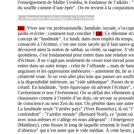
l’enseignement de Maître Ueshiba, le fondateur de l’aïkido : "S
du souffle comme d’une épée". On en revient à la conjuratio
La dimension sabbatique de l’écriture
: Vivre une vie professionnelle, familiale, sociale, s’occu
Fili
jardin et écrire : comment tout concilier ?
: Ce dilemme m'a
GB
concept de "lunditude". Le lundi, dans mon emploi du temps, c
consacrée à l’écriture, c’est une zone sacrée qu’il faut sauve-g
découvert ainsi la notion de sabbat, sa vérité, sa sagesse. S’ob
quotidiens, c'est fondamental pour entrer dans une relation soit
d'écriture. Il ne s’agit pas seulement de cesser tout travail po
entrer dans un autre temps - celui de l’offrande -, mais de ban
angoisses et les oppressions intérieures – autrement dit, de se
créativité vraie. Si on veut aller plus loin que panser ses souffr
à la disponibilité intérieure, au "vide sabbatique". Passer du
créatif. En lunditude, "terre équivoque où advient l’écriture",
l’avènement et non l’événement. On se défait des vêtements q
chaussures comme à l’entrée d’un dojo, on secoue sa poussière
de conscience au sens Zen du mot. On pénètre dans une autre
La lunditude serait "l’arrière pays" (Yves Bonnefoy), là où "l’
confondent" ; "l’arrière monde" (Bernard Noël), ce "point où 
avec nous-mêmes et s’allège en nous allégeant" ; l’émergence
(Maldiney), cette fissure le long de laquelle remonte le fond
d’absence" qui n’est autre que le vide médian. À cette heure, 