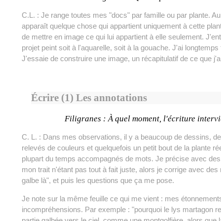
C.L. : Je range toutes mes "docs" par famille ou par plante. Au
apparaît quelque chose qui appartient uniquement à cette plant
de mettre en image ce qui lui appartient à elle seulement. J'
projet peint soit à l'aquarelle, soit à la gouache. J'ai longtemp
J'essaie de construire une image, un récapitulatif de ce que j'a
Écrire (1) Les annotations
Filigranes : À quel moment, l'écriture intervi
C. L. : Dans mes observations, il y a beaucoup de dessins, de
relevés de couleurs et quelquefois un petit bout de la plante ré
plupart du temps accompagnés de mots. Je précise avec des 
mon trait n'étant pas tout à fait juste, alors je corrige avec de
galbe là", et puis les questions que ça me pose.
Je note sur la même feuille ce qui me vient : mes étonnemen
incompréhensions. Par exemple : "pourquoi le lys martagon reto
partie galbée vers le ciel, comme une montgolfière, alors que l