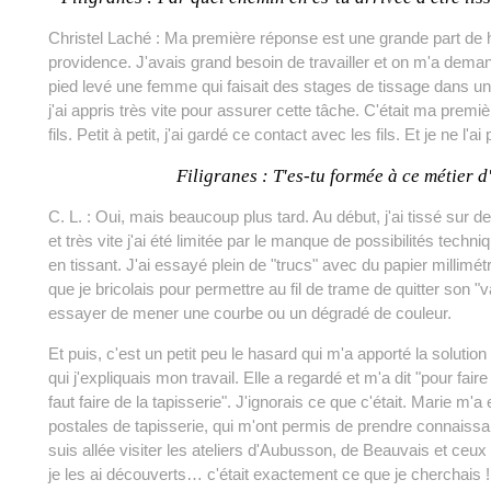
Christel Laché : Ma première réponse est une grande part de
providence. J'avais grand besoin de travailler et on m'a dem
pied levé une femme qui faisait des stages de tissage dans u
j'ai appris très vite pour assurer cette tâche. C'était ma premi
fils. Petit à petit, j'ai gardé ce contact avec les fils. Et je ne l'ai 
Filigranes : T'es-tu formée à ce métier d
C. L. : Oui, mais beaucoup plus tard. Au début, j'ai tissé sur d
et très vite j'ai été limitée par le manque de possibilités techn
en tissant. J'ai essayé plein de "trucs" avec du papier millim
que je bricolais pour permettre au fil de trame de quitter son "va
essayer de mener une courbe ou un dégradé de couleur.
Et puis, c'est un petit peu le hasard qui m'a apporté la solution
qui j'expliquais mon travail. Elle a regardé et m'a dit "pour fair
faut faire de la tapisserie". J'ignorais ce que c'était. Marie m'
postales de tapisserie, qui m'ont permis de prendre connais
suis allée visiter les ateliers d'Aubusson, de Beauvais et ce
je les ai découverts… c'était exactement ce que je cherchais !