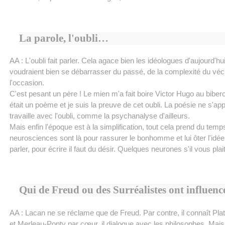
La parole, l'oubli…
AA : L'oubli fait parler. Cela agace bien les idéologues d'aujourd'hui
voudraient bien se débarrasser du passé, de la complexité du véc
l'occasion.
C'est pesant un père ! Le mien m'a fait boire Victor Hugo au bibe
était un poème et je suis la preuve de cet oubli. La poésie ne s'app
travaille avec l'oubli, comme la psychanalyse d'ailleurs.
Mais enfin l'époque est à la simplification, tout cela prend du temps
neurosciences sont là pour rassurer le bonhomme et lui ôter l'idé
parler, pour écrire il faut du désir. Quelques neurones s'il vous pla
Qui de Freud ou des Surréalistes ont influen
AA : Lacan ne se réclame que de Freud. Par contre, il connaît Pla
et Merleau-Ponty par cœur, il dialogue avec les philosophes. Mais