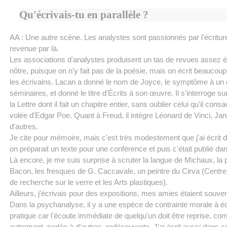
Qu'écrivais-tu en parallèle ?
AA : Une autre scène. Les analystes sont passionnés par l'écriture,
revenue par là.
Les associations d'analystes produisent un tas de revues assez é
nôtre, puisque on n'y fait pas de la poésie, mais on écrit beaucoup s
les écrivains. Lacan a donné le nom de Joyce, le symptôme à un
séminaires, et donné le titre d'Écrits à son œuvre. Il s'interroge su
la Lettre dont il fait un chapitre entier, sans oublier celui qu'il cons
volée d'Edgar Poe. Quant à Freud, il intègre Léonard de Vinci, Jan
d'autres.
Je cite pour mémoire, mais c'est très modestement que j'ai écrit 
on préparait un texte pour une conférence et puis c'était publié dan
Là encore, je me suis surprise à scruter la langue de Michaux, la 
Bacon, les fresques de G. Caccavale, un peintre du Cirva (Centre 
de recherche sur le verre et les Arts plastiques).
Ailleurs, j'écrivais pour des expositions, mes amies étaient souven
Dans la psychanalyse, il y a une espèce de contrainte morale à éc
pratique car l'écoute immédiate de quelqu'un doit être reprise, c
autrement, parlée à d'autres, redécouverte. J'ai écrit aussi dans c