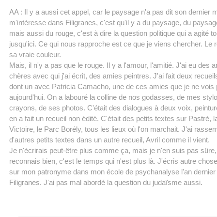
AA : Il y a aussi cet appel, car le paysage n'a pas dit son dernier 
m'intéresse dans Filigranes, c'est qu'il y a du paysage, du paysag
mais aussi du rouge, c'est à dire la question politique qui a agité t
jusqu'ici. Ce qui nous rapproche est ce que je viens chercher. Le r
sa vraie couleur.
Mais, il n'y a pas que le rouge. Il y a l'amour, l'amitié. J'ai eu des 
chères avec qui j'ai écrit, des amies peintres. J'ai fait deux recuei
dont un avec Patricia Camacho, une de ces amies que je ne vois 
aujourd'hui. On a labouré la colline de nos godasses, de mes styl
crayons, de ses photos. C'était des dialogues à deux voix, peintur
en a fait un recueil non édité. C'était des petits textes sur Pastré, l
Victoire, le Parc Borély, tous les lieux où l'on marchait. J'ai rasse
d'autres petits textes dans un autre recueil, Avril comme il vient.
Je n'écrirais peut-être plus comme ça, mais je n'en suis pas sûre, 
reconnais bien, c'est le temps qui n'est plus là. J'écris autre chose
sur mon patronyme dans mon école de psychanalyse l'an dernier 
Filigranes. J'ai pas mal abordé la question du judaïsme aussi.