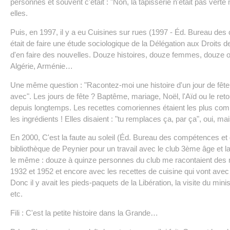
personnes et souvent c'était : "Non, la tapisserie n'était pas verte 
elles.
Puis, en 1997, il y a eu Cuisines sur rues (1997 - Éd. Bureau d
était de faire une étude sociologique de la Délégation aux Droits 
d'en faire des nouvelles. Douze histoires, douze femmes, douze o
Algérie, Arménie…
Une même question : "Racontez-moi une histoire d'un jour de fête 
avec". Les jours de fête ? Baptême, mariage, Noël, l'Aïd ou le reto
depuis longtemps. Les recettes comoriennes étaient les plus com
les ingrédients ! Elles disaient : "tu remplaces ça, par ça", oui, mai
En 2000, C'est la faute au soleil (Éd. Bureau des compétences et 
bibliothèque de Peynier pour un travail avec le club 3ème âge et l
le même : douze à quinze personnes du club me racontaient des 
1932 et 1952 et encore avec les recettes de cuisine qui vont avec
Donc il y avait les pieds-paquets de la Libération, la visite du mini
etc.
Fili : C'est la petite histoire dans la Grande…