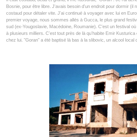
Bosnie, pour être libre. J'avais besoin d'un endroit pour dormir (il n
costaud pour détaler vite. J'ai continué à voyager avec lui en Eur
premier voyage, nous sommes allés à Gucca, le plus grand festiv
sud (ex-Yougoslavie, Macédoine, Roumanie). C'est un festival où l
à plusieurs milliers. C'est tout près de là qu'habite Emir Kusturica e
chez lui. "Goran" a été baptisé là bas à la slibovic, un alcool local