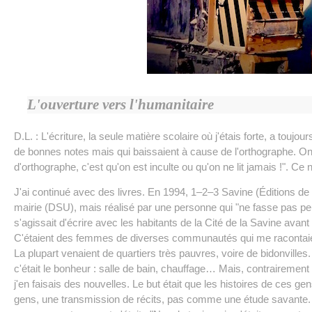
L'ouverture vers l'humanitaire
D.L. : L'écriture, la seule matière scolaire où j'étais forte, a toujo
de bonnes notes mais qui baissaient à cause de l'orthographe. On 
d'orthographe, c'est qu'on est inculte ou qu'on ne lit jamais !". C
J'ai continué avec des livres. En 1994, 1–2–3 Savine (Éditions de l
mairie (DSU), mais réalisé par une personne qui "ne fasse pas pe
s'agissait d'écrire avec les habitants de la Cité de la Savine avant
C'étaient des femmes de diverses communautés qui me racontaie
La plupart venaient de quartiers très pauvres, voire de bidonvilles
c'était le bonheur : salle de bain, chauffage… Mais, contrairement
j'en faisais des nouvelles. Le but était que les histoires de ces ge
gens, une transmission de récits, pas comme une étude savante. L