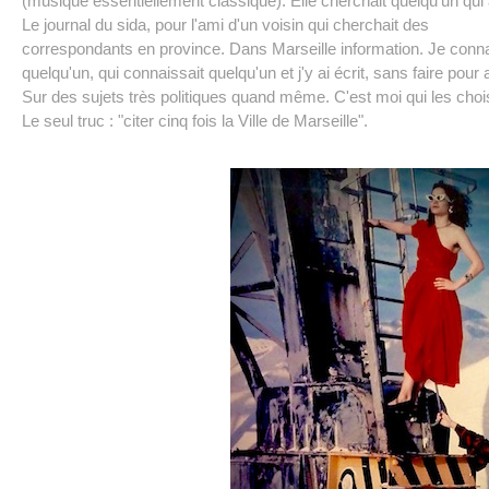
(musique essentiellement classique). Elle cherchait quelqu'un qui
Le journal du sida, pour l'ami d'un voisin qui cherchait des
correspondants en province. Dans Marseille information. Je conna
quelqu'un, qui connaissait quelqu'un et j'y ai écrit, sans faire pour
Sur des sujets très politiques quand même. C'est moi qui les chois
Le seul truc : "citer cinq fois la Ville de Marseille".