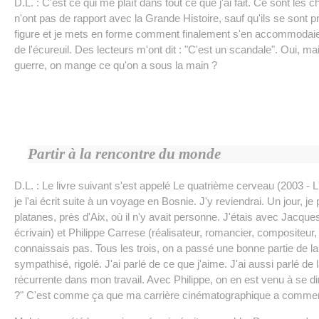
D.L. : C'est ce qui me plaît dans tout ce que j'ai fait. Ce sont les
n'ont pas de rapport avec la Grande Histoire, sauf qu'ils se sont
figure et je mets en forme comment finalement s'en accommodai
de l'écureuil. Des lecteurs m'ont dit : "C'est un scandale". Oui, 
guerre, on mange ce qu'on a sous la main ?
Partir à la rencontre du monde
D.L. : Le livre suivant s'est appelé Le quatrième cerveau (2003 - L
je l'ai écrit suite à un voyage en Bosnie. J'y reviendrai. Un jour, je
platanes, près d'Aix, où il n'y avait personne. J'étais avec Jacques
écrivain) et Philippe Carrese (réalisateur, romancier, compositeur
connaissais pas. Tous les trois, on a passé une bonne partie de la 
sympathisé, rigolé. J'ai parlé de ce que j'aime. J'ai aussi parlé de
récurrente dans mon travail. Avec Philippe, on en est venu à se dire
?" C'est comme ça que ma carrière cinématographique a comme