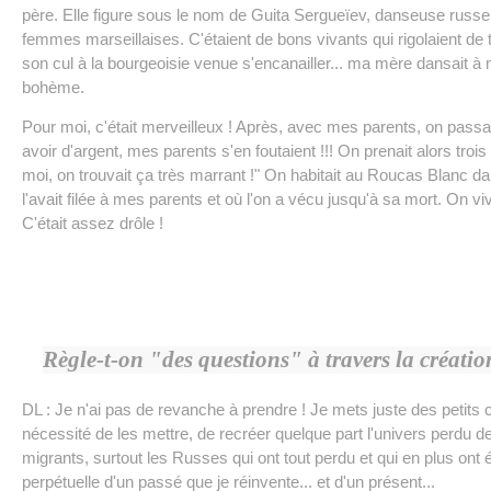
père. Elle figure sous le nom de Guita Sergueïev, danseuse russe, 
femmes marseillaises. C'étaient de bons vivants qui rigolaient de 
son cul à la bourgeoisie venue s'encanailler... ma mère dansait à m
bohème.
Pour moi, c'était merveilleux ! Après, avec mes parents, on passai
avoir d'argent, mes parents s'en foutaient !!! On prenait alors trois
moi, on trouvait ça très marrant !" On habitait au Roucas Blanc d
l'avait filée à mes parents et où l'on a vécu jusqu'à sa mort. On v
C'était assez drôle !
Règle-t-on "des questions" à travers la créatio
DL : Je n'ai pas de revanche à prendre ! Je mets juste des petits cai
nécessité de les mettre, de recréer quelque part l'univers perdu d
migrants, surtout les Russes qui ont tout perdu et qui en plus on
perpétuelle d'un passé que je réinvente... et d'un présent...