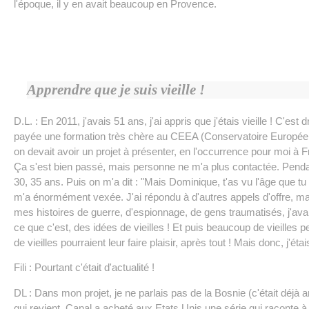
l'époque, il y en avait beaucoup en Provence.
Apprendre que je suis vieille !
D.L. : En 2011, j'avais 51 ans, j'ai appris que j'étais vieille ! C'est
payée une formation très chère au CEEA (Conservatoire Européen d
on devait avoir un projet à présenter, en l'occurrence pour moi à Fr
Ça s'est bien passé, mais personne ne m'a plus contactée. Pendant 
30, 35 ans. Puis on m'a dit : "Mais Dominique, t'as vu l'âge que t
m'a énormément vexée. J'ai répondu à d'autres appels d'offre, m
mes histoires de guerre, d'espionnage, de gens traumatisés, j'avai
ce que c'est, des idées de vieilles ! Et puis beaucoup de vieilles 
de vieilles pourraient leur faire plaisir, après tout ! Mais donc, j'éta
Fili : Pourtant c'était d'actualité !
DL : Dans mon projet, je ne parlais pas de la Bosnie (c'était déjà 
qui revient. Canal a acheté aux Etats Unis une série qui raconte 