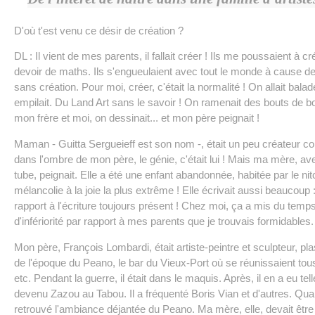
D'où t'est venu ce désir de création ?
DL : Il vient de mes parents, il fallait créer ! Ils me poussaient à 
devoir de maths. Ils s'engueulaient avec tout le monde à cause de 
sans création. Pour moi, créer, c'était la normalité ! On allait bala
empilait. Du Land Art sans le savoir ! On ramenait des bouts de boi
mon frère et moi, on dessinait... et mon père peignait !
Maman - Guitta Sergueieff est son nom -, était un peu créateur co
dans l'ombre de mon père, le génie, c'était lui ! Mais ma mère, ave
tube, peignait. Elle a été une enfant abandonnée, habitée par le ni
mélancolie à la joie la plus extrême ! Elle écrivait aussi beaucoup : e
rapport à l'écriture toujours présent ! Chez moi, ça a mis du temp
d'infériorité par rapport à mes parents que je trouvais formidable
Mon père, François Lombardi, était artiste-peintre et sculpteur, plas
de l'époque du Peano, le bar du Vieux-Port où se réunissaient tous
etc. Pendant la guerre, il était dans le maquis. Après, il en a eu tel
devenu Zazou au Tabou. Il a fréquenté Boris Vian et d'autres. Quand
retrouvé l'ambiance déjantée du Peano. Ma mère, elle, devait êtr