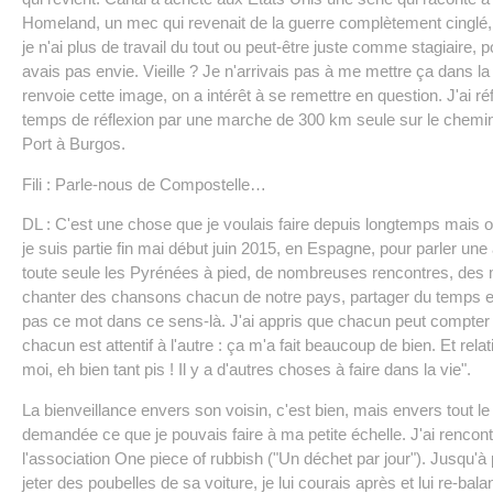
Homeland, un mec qui revenait de la guerre complètement cinglé, 
je n'ai plus de travail du tout ou peut-être juste comme stagiaire, 
avais pas envie. Vieille ? Je n'arrivais pas à me mettre ça dans la
renvoie cette image, on a intérêt à se remettre en question. J'ai r
temps de réflexion par une marche de 300 km seule sur le chemi
Port à Burgos.
Fili : Parle-nous de Compostelle…
DL : C'est une chose que je voulais faire depuis longtemps mais o
je suis partie fin mai début juin 2015, en Espagne, pour parler une a
toute seule les Pyrénées à pied, de nombreuses rencontres, des 
chanter des chansons chacun de notre pays, partager du temps et 
pas ce mot dans ce sens-là. J'ai appris que chacun peut compter s
chacun est attentif à l'autre : ça m'a fait beaucoup de bien. Et relati
moi, eh bien tant pis ! Il y a d'autres choses à faire dans la vie".
La bienveillance envers son voisin, c'est bien, mais envers tout l
demandée ce que je pouvais faire à ma petite échelle. J'ai rencon
l'association One piece of rubbish ("Un déchet par jour"). Jusqu'à
jeter des poubelles de sa voiture, je lui courais après et lui re-ba