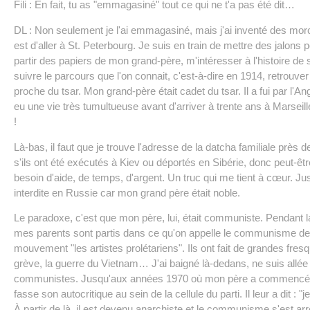
Fili : En fait, tu as "emmagasiné" tout ce qui ne t'a pas été dit…
DL : Non seulement je l'ai emmagasiné, mais j'ai inventé des mor
est d'aller à St. Peterbourg. Je suis en train de mettre des jalons 
partir des papiers de mon grand-père, m'intéresser à l'histoire de s
suivre le parcours que l'on connait, c'est-à-dire en 1914, retrouver
proche du tsar. Mon grand-père était cadet du tsar. Il a fui par l'An
eu une vie très tumultueuse avant d'arriver à trente ans à Marseille 
!
Là-bas, il faut que je trouve l'adresse de la datcha familiale près
s'ils ont été exécutés à Kiev ou déportés en Sibérie, donc peut-être 
besoin d'aide, de temps, d'argent. Un truc qui me tient à cœur. Ju
interdite en Russie car mon grand père était noble.
Le paradoxe, c'est que mon père, lui, était communiste. Pendant la
mes parents sont partis dans ce qu'on appelle le communisme des 
mouvement "les artistes prolétariens". Ils ont fait de grandes fre
grève, la guerre du Vietnam… J'ai baigné là-dedans, ne suis all
communistes. Jusqu'aux années 1970 où mon père a commencé une pe
fasse son autocritique au sein de la cellule du parti. Il leur a dit : 
À partir de là, il est devenu anarchiste et le communisme s'est ar