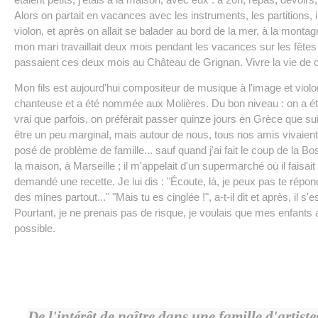
Alors on partait en vacances avec les instruments, les partitions, il
violon, et après on allait se balader au bord de la mer, à la monta
mon mari travaillait deux mois pendant les vacances sur les fête
passaient ces deux mois au Château de Grignan. Vivre la vie de 
Mon fils est aujourd'hui compositeur de musique à l'image et violo
chanteuse et a été nommée aux Molières. Du bon niveau : on a été 
vrai que parfois, on préférait passer quinze jours en Grèce que sui
être un peu marginal, mais autour de nous, tous nos amis vivaie
posé de problème de famille... sauf quand j'ai fait le coup de la Bos
la maison, à Marseille ; il m'appelait d'un supermarché où il faisait
demandé une recette. Je lui dis : "Écoute, là, je peux pas te répon
des mines partout..." "Mais tu es cinglée !", a-t-il dit et après, il s'
Pourtant, je ne prenais pas de risque, je voulais que mes enfants
possible.
De l'intérêt de naître dans une famille d'artiste