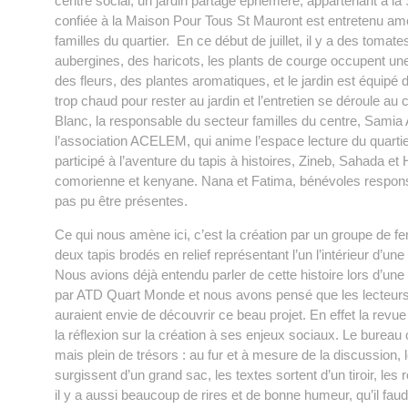
centre social, un jardin partagé éphémère, appartenant à la 
confiée à la Maison Pour Tous St Mauront est entretenu a
familles du quartier. En ce début de juillet, il y a des tomat
aubergines, des haricots, les plants de courge occupent une
des fleurs, des plantes aromatiques, et le jardin est équipé d
trop chaud pour rester au jardin et l’entretien se déroule a
Blanc, la responsable du secteur familles du centre, Samia
l’association ACELEM, qui anime l’espace lecture du quartier
participé à l’aventure du tapis à histoires, Zineb, Sahada et
comorienne et kenyane. Nana et Fatima, bénévoles responsab
pas pu être présentes.
Ce qui nous amène ici, c’est la création par un groupe de f
deux tapis brodés en relief représentant l’un l’intérieur d’une
Nous avions déjà entendu parler de cette histoire lors d’un
par ATD Quart Monde et nous avons pensé que les lecteurs 
auraient envie de découvrir ce beau projet. En effet la revue
la réflexion sur la création à ses enjeux sociaux. Le bureau
mais plein de trésors : au fur et à mesure de la discussion, 
surgissent d’un grand sac, les textes sortent d’un tiroir, les
il y a aussi beaucoup de rires et de bonne humeur, qu’il faud