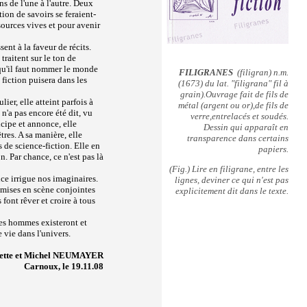
ns de l'une à l'autre. Deux
ion de savoirs se feraient-
sources vives et pour avenir
sent à la faveur de récits.
traitent sur le ton de
uisqu'il faut nommer le monde
FILIGRANES
(filigran) n.m.
a fiction puisera dans les
(1673) du lat. "filigrana" fil à
grain).Ouvrage fait de fils de
lier, elle atteint parfois à
métal (argent ou or),de fils de
n'a pas encore été dit, vu
verre,entrelacés et soudés.
icipe et annonce, elle
Dessin qui apparaît en
tres. A sa manière, elle
transparence dans certains
s de science-fiction. Elle en
papiers.
n. Par chance, ce n'est pas là
(Fig.) Lire en filigrane, entre les
nce irrigue nos imaginaires.
lignes, deviner ce qui n'est pas
s mises en scène conjointes
explicitement dit dans le texte.
font rêver et croire à tous
 les hommes existeront et
e vie dans l'univers.
ette et Michel NEUMAYER
Carnoux, le 19.11.08