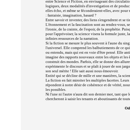
entre Science et Fiction, en envisageant des circulatio
logiques, deux modalités d'investigation et de product
elles écho, et même se féconderaient-elles, avec pour 
: fantaisie, imagination, hasard ?
Entre savoir et inventer, des liens s'engendrent et se tis
L'étonnement et la fascination sont au rendez-vous, se 
l'ironie, de la crainte, de l'espoir, de la prophétie. P
pour l'apprivoiser, la science visera la formule juste, l
infinies ressources de la narration.
Si la fiction se mesure le plus souvent à l'aune du singu
l'universel. Elle comprend les balbutiements de ce qui 
ou entendu, mais qui est en voie d'être pensé. Elle ant
imagine des rapports nouveaux entre les objets et les ê
construit des mondes. Parfois, elle se donne des allure
expérimente le discours et se plaît à jouer de son jargo
son seul mérite ! Elle sait aussi nous émouvoir.
Entité qui se décline de mille et une manières, la scie
La fiction en fait miroiter les multiples facettes. Leur
répondent à notre désir de cohérence et de vérité, nous 
les possibles.
Ni l'une ni l'autre n'aura dit son dernier mot, tant que
chercheront à saisir les tenants et aboutissants de tout
Od