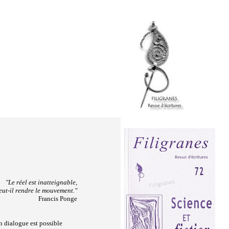
"Le réel est inatteignable,
eut-il rendre le mouvement."
Francis Ponge
n dialogue est possible