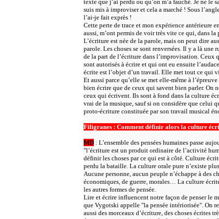
texte que j’ai perdu ou qu’on m’a fauché. Je ne le sa
suis mis à improviser et cela a marché ! Sous l’angle 
l’ai-je fait exprès !
Cette perte de trace et mon expérience antérieure e
aussi, m’ont permis de voir très vite ce qui, dans la p
L’écriture est née de la parole, mais on peut dire auss
parole. Les choses se sont renversées. Il y a là un
de la part de l’écriture dans l’improvisation. Ceux
sont autorisés à écrire et qui ont eu ensuite l’audac
écrite est l’objet d’un travail. Elle met tout ce qui 
Et aussi parce qu’elle se met elle-même à l’épreuve d
bien écrire que de ceux qui savent bien parler. On n
ceux qui écrivent. Ils sont à fond dans la culture é
vrai de la musique, sauf si on considère que celui qu
proto-écriture constituée par son travail musical é
Filigranes : Comment définir alors la culture écri
MD
: L’ensemble des pensées humaines passe aujourd
"l’écriture est un produit ordinaire de l’activité hu
définir les choses par ce qui est à côté. Culture écr
perdu la bataille. La culture orale pure n’existe plus
Aucune personne, aucun peuple n’échappe à des chos
économiques, de guerre, morales… La culture écrite 
les autres formes de pensée.
Lire et écrire influencent notre façon de penser le
que Vygotski appelle "la pensée intériorisée". On re
aussi des morceaux d’écriture, des choses écrites trè