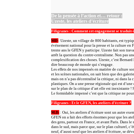
De la pensée à l’action et… retour :
Uzeste, les ateliers d’écriture
Filigranes : Comment cet engagement se traduit-i
MD
: Uzeste, un village de 800 habitants, est typi
événement national pour la presse et la culture en F
trente ans le GFEN y participe. Uzeste fait son trav
arrêt la question du contre-centralisme. Non pas une
complexification des choses. Uzeste, c’est Bernard L
dire beaucoup de monde qui s’engage.
Les effets de nos impensés en matière de culture s
et les scènes nationales, on sait bien que des galeri
mais on n’a pas décentralisé la critique, ni dans la 
plastiques. On a une presse régionale qui est d’une 
sur le plan de la critique d’art elle est inexistante !
Le formidable impensé c’est que la critique ne pourra
Filigranes : Et le GFEN, les ateliers d’écriture ?
M.D.
: Oui, les ateliers d’écriture sont un autre exe
GFEN on a fait des efforts énormes pour que les atel
des gens, partout en France, et avant Paris. Dans le 
dans le sud, mais parce que, sur le plan culturel, 
neuf, d’aussi neuf que les ateliers d’écriture, se dé