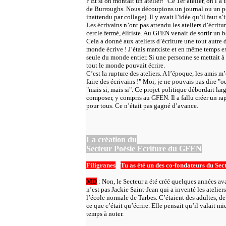
? Et si on montait un atelier!" Ce 1er atelier, on l’a 
de Burroughs. Nous découpions un journal ou un p
inattendu par collage). Il y avait l’idée qu’il faut s
Les écrivains n’ont pas attendu les ateliers d’écritu
cercle fermé, élitiste. Au GFEN venait de sortir un
Cela a donné aux ateliers d’écriture une tout autre 
monde écrive ! J’étais marxiste et en même temps ex
seule du monde entier. Si une personne se mettait à 
tout le monde pouvait écrire.
C’est la rupture des ateliers. A l’époque, les amis m
faire des écrivains !" Moi, je ne pouvais pas dire "ou
"mais si, mais si". Ce projet politique débordait lar
composer, y compris au GFEN. Il a fallu créer un ra
pour tous. Ce n’était pas gagné d’avance.
La création du
Secteur Poésie Ecriture du GFEN
Filigranes
:
Tu as été un des co-fondateurs du Se
MD
: Non, le Secteur a été créé quelques années a
n’est pas Jackie Saint-Jean qui a inventé les ateliers 
l’école normale de Tarbes. C’étaient des adultes, de
ce que c’était qu’écrire. Elle pensait qu’il valait mi
temps à noter.