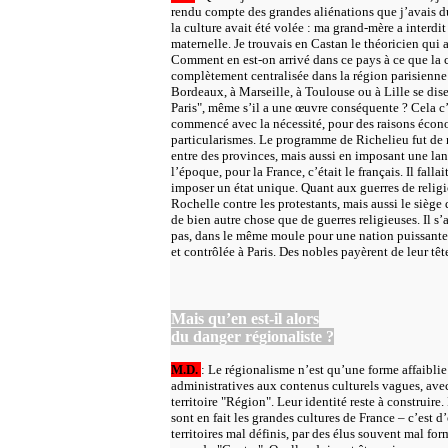
rendu compte des grandes aliénations que j’avais du
la culture avait été volée : ma grand-mère a interdit 
maternelle. Je trouvais en Castan le théoricien qui 
Comment en est-on arrivé dans ce pays à ce que la cu
complètement centralisée dans la région parisienne 
Bordeaux, à Marseille, à Toulouse ou à Lille se dise
Paris", même s’il a une œuvre conséquente ? Cela c’e
commencé avec la nécessité, pour des raisons écono
particularismes. Le programme de Richelieu fut de r
entre des provinces, mais aussi en imposant une lang
l’époque, pour la France, c’était le français. Il fall
imposer un état unique. Quant aux guerres de religio
Rochelle contre les protestants, mais aussi le siège
de bien autre chose que de guerres religieuses. Il s’
pas, dans le même moule pour une nation puissante a
et contrôlée à Paris. Des nobles payèrent de leur têt
Mais qu’en est-il alors
du danger régionaliste ?
M.D.
: Le régionalisme n’est qu’une forme affaiblie 
administratives aux contenus culturels vagues, ave
territoire "Région". Leur identité reste à construire.
sont en fait les grandes cultures de France – c’est d
territoires mal définis, par des élus souvent mal fo