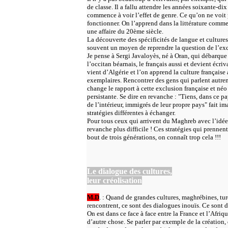
de classe. Il a fallu attendre les années soixante-d
commence à voir l’effet de genre. Ce qu’on ne voit p
fonctionner. On l’apprend dans la littérature comme s
une affaire du 20ème siècle.
La découverte des spécificités de langue et cultures 
souvent un moyen de reprendre la question de l’excl
Je pense à Sergi Javaloyès, né à Oran, qui débarque
l’occitan béarnais, le français aussi et devient écri
vient d’Algérie et l’on apprend la culture français
exemplaires. Rencontrer des gens qui parlent autre
change le rapport à cette exclusion française et néo
persistante. Se dire en revanche : "Tiens, dans ce 
de l’intérieur, immigrés de leur propre pays" fait im
stratégies différentes à échanger.
Pour tous ceux qui arrivent du Maghreb avec l’idée 
revanche plus difficile ! Ces stratégies qui prennent
bout de trois générations, on connaît trop cela !!!
Le dialogue des cultures,
leur créolisation
M.D
. : Quand de grandes cultures, maghrébines, tur
rencontrent, ce sont des dialogues inouïs. Ce sont d
On est dans ce face à face entre la France et l’Afriq
d’autre chose. Se parler par exemple de la création, 