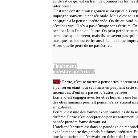
écrite est ce qui est en train de dominer les formes
intériorisée.
C’est une construction rigoureuse lorsqu’elle s’emp
imprègne souvent la pensée orale. Mais c’est sous 
conjugue à la pensée intériorisée. On dit aujourd
n’est pas vrai. Il n’y a pas d’image sans écriture. On
sont pas loin l’une de l’autre. On peut peindre mais 
personnes qui écrivent, mais ils ne savent pas qu’il
musique, mais c’est écrire aussi. La musique improvi
Alors, quelle perte de ne pas écrire…
Finalement,
qu’est-ce qu’écrire ?
MD
: Ecrire, c’est se mettre à penser très lentement
à penser en étant tout seul mais en peuplant cette 
inconnues, d’enfants passés, d’autres pensées.
Ecrire, c’est engager avec les êtres humains une lent
des êtres humains pourrait penser, s’ils s’étaient mis
singulières…
Ecrire, c’est une des formes exceptionnelles de la renc
différée. Ecrire c’est accepter de penser autrement, 
pensée prendre forme devant soi.
L’atelier d’écriture est dans ce paradoxe de rapproc
avec la rencontre des grands fantômes intérieurs. 
que la situation de l’écrivain, en dehors de l’atelier