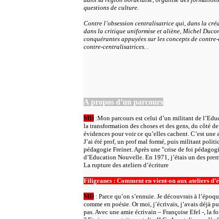
questions de culture.
Contre l’obsession centralisatrice qui, dans la cr
dans la critique uniformise et aliène, Michel Ducom 
conquérantes appuyées sur les concepts de contre-ca
contre-centralisatrices.
.
A propos d’un parcours
MD
:Mon parcours est celui d’un militant de l’Ed
la transformation des choses et des gens, du côté de
évidences pour voir ce qu’elles cachent. C’est un
J’ai été prof, un prof mal formé, puis militant polit
pédagogie Freinet. Après une "crise de foi pédagogi
d’Education Nouvelle. En 1971, j’étais un des premie
La rupture des ateliers d’écriture
Filigranes : Comment en vient-on aux ateliers d’é
MD
: Parce qu’on s’ennuie. Je découvrais à l’époqu
comme en poésie. Or moi, j’écrivais, j’avais déjà pu
pas. Avec une amie écrivain – Françoise Efel -, la fois