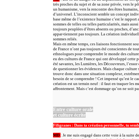
très proches du sujet et de sa zone privée, vers le p
un humanisme, vers la rencontre des êtres humains, v
d’universel. L’inconscient semble un concept indivi
base même de l’existence humaine c’est le rapport a
sommes de telles ou telles particularités, mais aus
toujours peuplées d’êtres absents ou proches, d’an
appar-tiennent pas toujours. La création individuell
sommes reliés.
Mais en même temps, ces liaisons fonctionnent sou
de France n’ont pas toujours été conscientes de tout 
ethnologues pour comprendre le monde des cultures a
eu des cultures de France qui ont développé cette p
été savantes, les Lumières, les Découvreurs, l’essor
de questionner les évidences. Mais chaque culture
trouve donc dans une situation complexe, extrêmeme
besoin de se comprendre ! Cet impensé qu’est le cadr
création est un terrain neuf : il faut en traquer les 
affrontement. Mais c’est dommage qu’on ne soit pas
Entre culture orale
et culture écrite
Filigranes : Dans ta création personnelle, tu sem
MD
: Je me suis engagé dans cette voie à la suite de