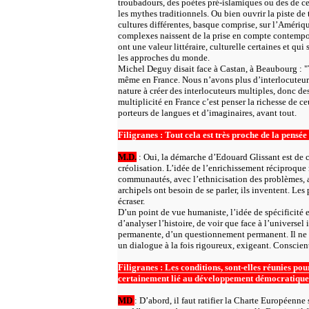
troubadours, des poètes pré-islamiques ou des de cet
les mythes traditionnels. Ou bien ouvrir la piste de
cultures différentes, basque comprise, sur l’Amériq
complexes naissent de la prise en compte contempora
ont une valeur littéraire, culturelle certaines et qui 
les approches du monde.
Michel Deguy disait face à Castan, à Beaubourg : "Vo
même en France. Nous n’avons plus d’interlocuteurs"
nature à créer des interlocuteurs multiples, donc des
multiplicité en France c’est penser la richesse de ce
porteurs de langues et d’imaginaires, avant tout.
Filigranes : Tout cela est très proche de la pensé
M.D.
: Oui, la démarche d’Edouard Glissant est de ce
créolisation. L’idée de l’enrichissement réciproque n
communautés, avec l’ethnicisation des problèmes, a
archipels ont besoin de se parler, ils inventent. Le
écraser.
D’un point de vue humaniste, l’idée de spécificité 
d’analyser l’histoire, de voir que face à l’universel 
permanente, d’un questionnement permanent. Il ne s’
un dialogue à la fois rigoureux, exigeant. Conscien
Filigranes : Les conditions, sont-elles réunies pour
certainement lié au développement démocratique d
MD
: D’abord, il faut ratifier la Charte Européenn