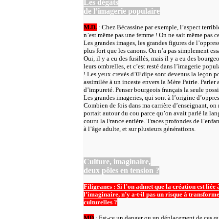
Les dégâts
de l’imagerie populaire
M.D.
: Chez Bécassine par exemple, l’aspect terrible 
n’est même pas une femme ! On ne sait même pas ce
Les grandes images, les grandes figures de l’oppress
plus fort que les canons. On n’a pas simplement es
Oui, il y a eu des fusillés, mais il y a eu des bou
leurs ombrelles, et c’est resté dans l’imagerie popu
! Les yeux crevés d’Œdipe sont devenus la leçon pou
assimilée à un inceste envers la Mère Patrie. Parler
d’impureté. Penser bourgeois français la seule possib
Les grandes imageries, qui sont à l’origine d’oppres
Combien de fois dans ma carrière d’enseignant, on m
portait autour du cou parce qu’on avait parlé la lan
couru la France entière. Traces profondes de l’enfa
à l’âge adulte, et sur plusieurs générations.
Culture, imaginaire,
deux pôles en tension ?
Filigranes : Si l’on admet que la création est liée à
l’imaginaire, n’y a-t-il pas un risque à transforme
culturelles ?
MD
: Est-ce un danger ou un déplacement de ces qu