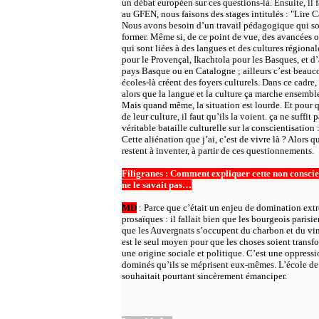
un débat européen sur ces questions-là. Ensuite, il 
au GFEN, nous faisons des stages intitulés : "Lire
Nous avons besoin d’un travail pédagogique qui soi
former. Même si, de ce point de vue, des avancées on
qui sont liées à des langues et des cultures régio
pour le Provençal, Ikachtola pour les Basques, et d’
pays Basque ou en Catalogne ; ailleurs c’est beauc
écoles-là créent des foyers culturels. Dans ce cadre,
alors que la langue et la culture ça marche ensembl
Mais quand même, la situation est lourde. Et pour 
de leur culture, il faut qu’ils la voient. ça ne suffit p
véritable bataille culturelle sur la conscientisation
Cette aliénation que j’ai, c’est de vivre là ? Alors qu
restent à inventer, à partir de ces questionnements.
Filigranes : Comment expliquer cette non conscient
ne le savait pas…
MD
: Parce que c’était un enjeu de domination extr
prosaïques : il fallait bien que les bourgeois parisie
que les Auvergnats s’occupent du charbon et du vin p
est le seul moyen pour que les choses soient transf
une origine sociale et politique. C’est une oppressio
dominés qu’ils se méprisent eux-mêmes. L’école de l
souhaitait pourtant sincèrement émanciper.