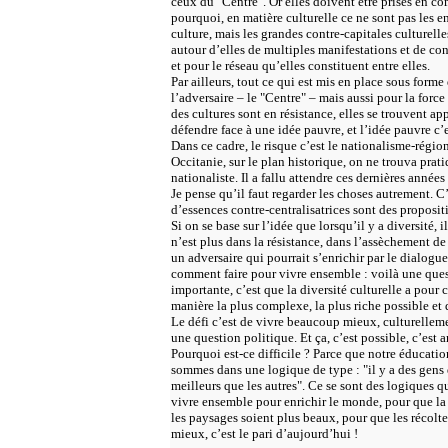
ceux du "Centre". Or elles doivent être prises en c
pourquoi, en matière culturelle ce ne sont pas les en
culture, mais les grandes contre-capitales culturell
autour d’elles de multiples manifestations et de cons
et pour le réseau qu’elles constituent entre elles.
Par ailleurs, tout ce qui est mis en place sous form
l’adversaire – le "Centre" – mais aussi pour la force
des cultures sont en résistance, elles se trouvent app
défendre face à une idée pauvre, et l’idée pauvre c’e
Dans ce cadre, le risque c’est le nationalisme-région
Occitanie, sur le plan historique, on ne trouva pra
nationaliste. Il a fallu attendre ces dernières années
Je pense qu’il faut regarder les choses autrement. C’
d’essences contre-centralisatrices sont des proposit
Si on se base sur l’idée que lorsqu’il y a diversité, 
n’est plus dans la résistance, dans l’assèchement de
un adversaire qui pourrait s’enrichir par le dialogue
comment faire pour vivre ensemble : voilà une que
importante, c’est que la diversité culturelle a pour 
manière la plus complexe, la plus riche possible et d
Le défi c’est de vivre beaucoup mieux, culturellem
une question politique. Et ça, c’est possible, c’est 
Pourquoi est-ce difficile ? Parce que notre éducatio
sommes dans une logique de type : "il y a des gens q
meilleurs que les autres". Ce se sont des logiques q
vivre ensemble pour enrichir le monde, pour que l
les paysages soient plus beaux, pour que les récolt
mieux, c’est le pari d’aujourd’hui !