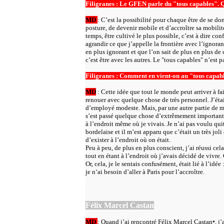
Filigranes : Le GFEN parle du "tous capables". Qu
MD
: C’est la possibilité pour chaque être de se do
posture, de devenir mobile et d’accroître sa mobilité 
temps, être cultivé le plus possible, c’est à dire co
agrandir ce que j’appelle la frontière avec l’ignoran
en plus ignorant et que l’on sait de plus en plus de
c’est être avec les autres. Le "tous capables" n’est p
Filigranes : Comment en vient-on au "tous capab
MD
: Cette idée que tout le monde peut arriver à fa
renouer avec quelque chose de très personnel. J’étais
d’employé modeste. Mais, par une autre partie de ma 
s’est passé quelque chose d’extrêmement important :
à l’endroit même où je vivais. Je n’ai pas voulu quit
bordelaise et il m’est apparu que c’était un très jol
d’exister à l’endroit où on était.
Peu à peu, de plus en plus conscient, j’ai réussi cel
tout en étant à l’endroit où j’avais décidé de vivre
Or, cela, je le sentais confusément, était lié à l’idée 
je n‘ai besoin d’aller à Paris pour l’accroître.
Félix Marcel Castan
MD
: Quand j’ai rencontré Félix Marcel Castan
, j
*