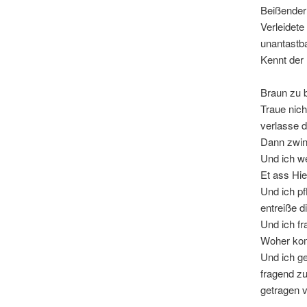
Beißender
Verleidet
unantastb
Kennt der
Braun zu b
Traue nich
verlasse 
Dann zwin
Und ich w
Et ass Hi
Und ich pf
entreiße d
Und ich fr
Woher kom
Und ich ge
fragend z
getragen v