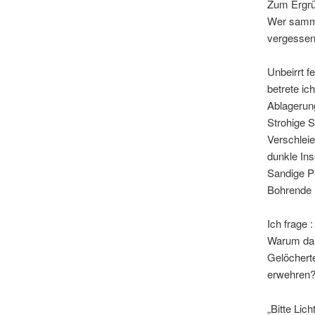
Zum Ergr
Wer samme
vergessen
Unbeirrt fe
betrete ic
Ablagerun
Strohige S
Verschlei
dunkle In
Sandige Pa
Bohrende 
Ich frage :
Warum dar
Gelöchert
erwehren
„Bitte Lic