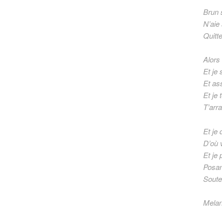
Brun s
N’aie
Quitt
Alors
Et je 
Et as
Et je 
T’arra
Et je
D’où 
Et je
Posan
Souten
Melan