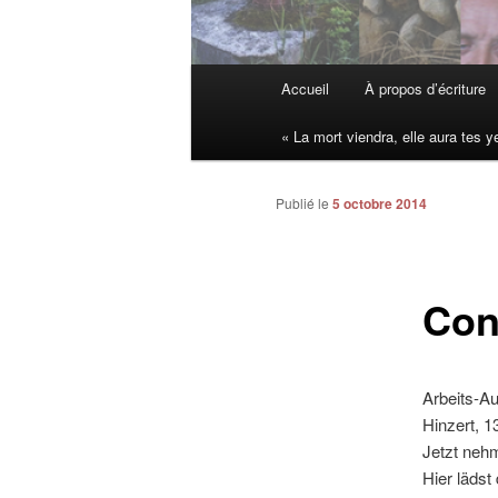
Menu
Accueil
À propos d’écriture
Aller
principal
« La mort viendra, elle aura tes y
au
contenu
Publié le
5 octobre 2014
principal
Con
Arbeits-Au
Hinzert, 
Jetzt nehm
Hier lädst