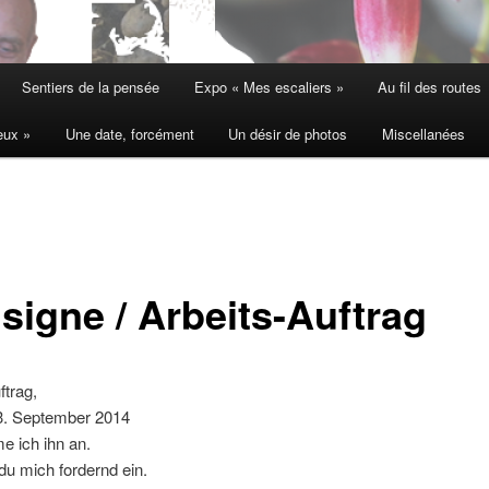
Sentiers de la pensée
Expo « Mes escaliers »
Au fil des routes
eux »
Une date, forcément
Un désir de photos
Miscellanées
signe / Arbeits-Auftrag
ftrag,
13. September 2014
e ich ihn an.
 du mich fordernd ein.