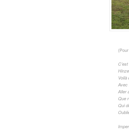
(Pour
C’est
Hinze
Voilà 
Avec 
Aller
Que r
Qui d
Oubli
Imper