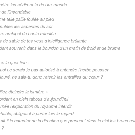
nètre les sédiments de l’im-monde
 de l’insondable
e telle paille foulée au pied
mulées les aspérités du sol
e archipel de honte refoulée
s de sable de tes yeux d’intelligence brûlante
ant souvenir dans le bourdon d’un matin de froid et de brume
se la question :
uoi ne serais-je pas autorisé à entendre l’herbe pousser
ouré, ne sais-tu donc retenir les entrailles du cœur ?
llez éteindre la lumière »
ordant en plein tabous d’aujourd’hui
rnée l’exploration du royaume interdit
hable, obligeant à porter loin le regard
ait-il le hamster de la direction que prennent dans le ciel les bruns n
e ?