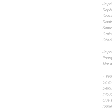
Je pé
Dépôt
Chaum
Dissi
Sombr
Grain
Obséd
Je po
Pourq
Mur aj
« Veui
Cri m
Détou
Intouc
Que s
rouill