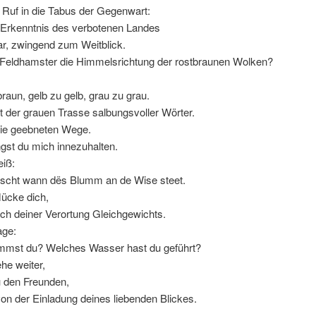
 Ruf in die Tabus der Gegenwart:
e Erkenntnis des verbotenen Landes
ar, zwingend zum Weitblick.
 Feldhamster die Himmelsrichtung der rostbraunen Wolken?
raun, gelb zu gelb, grau zu grau.
t der grauen Trasse salbungsvoller Wörter.
die geebneten Wege.
gst du mich innezuhalten.
eiß:
escht wann dës Blumm an de Wise steet.
lücke dich,
ich deiner Verortung Gleichgewichts.
age:
mst du? Welches Wasser hast du geführt?
he weiter,
u den Freunden,
on der Einladung deines liebenden Blickes.