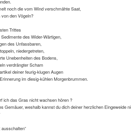
ünden.
lt noch die vom Wind verschmähte Saat,
 von den Vögeln?
sten Trittes
h Sedimente des Wider-Wärtigen,
gen des Unfassbaren,
toppeln, niedergetreten,
erte Unebenheiten des Bodens,
seln verdrängter Scham
rtikel deiner feurig-klugen Augen
Erinnerung im diesig-kühlen Morgenbrummen.
f ich das Gras nicht wachsen hören ?
es Gemäuer, weshalb kannst du dich deiner herzlichen Eingeweide ni
?
ht ausschalten“