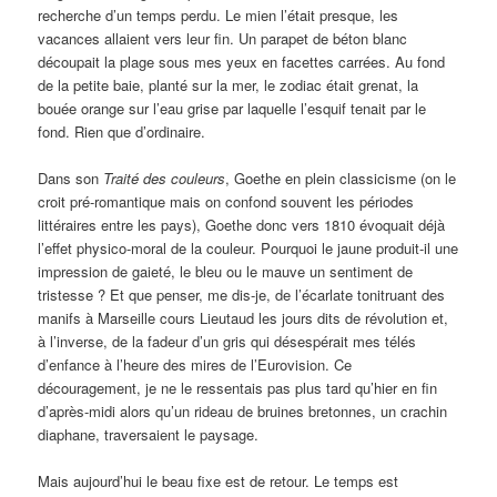
recherche d’un temps perdu. Le mien l’était presque, les
vacances allaient vers leur fin. Un parapet de béton blanc
découpait la plage sous mes yeux en facettes carrées. Au fond
de la petite baie, planté sur la mer, le zodiac était grenat, la
bouée orange sur l’eau grise par laquelle l’esquif tenait par le
fond. Rien que d’ordinaire.
Dans son
Traité des couleurs
, Goethe en plein classicisme (on le
croit pré-romantique mais on confond souvent les périodes
littéraires entre les pays), Goethe donc vers 1810 évoquait déjà
l’effet physico-moral de la couleur. Pourquoi le jaune produit-il une
impression de gaieté, le bleu ou le mauve un sentiment de
tristesse ? Et que penser, me dis-je, de l’écarlate tonitruant des
manifs à Marseille cours Lieutaud les jours dits de révolution et,
à l’inverse, de la fadeur d’un gris qui désespérait mes télés
d’enfance à l’heure des mires de l’Eurovision. Ce
découragement, je ne le ressentais pas plus tard qu’hier en fin
d’après-midi alors qu’un rideau de bruines bretonnes, un crachin
diaphane, traversaient le paysage.
Mais aujourd’hui le beau fixe est de retour. Le temps est