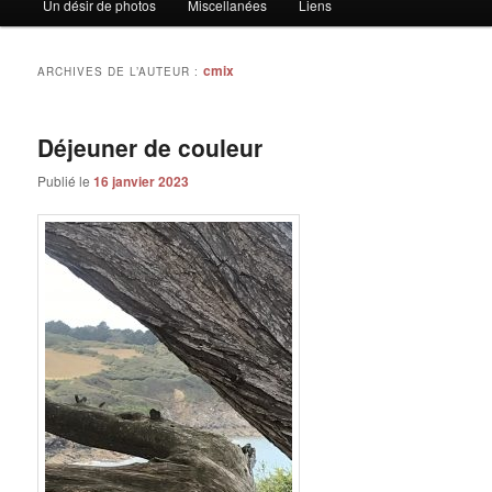
Un désir de photos
Miscellanées
Liens
principal
secondaire
cmix
ARCHIVES DE L’AUTEUR :
Déjeuner de couleur
Publié le
16 janvier 2023