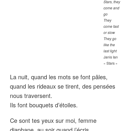
Stars, they
come and
go
They
come fast
or slow
They go
like the
last light
Janis Ian
« Stars »
La nuit, quand les mots se font pâles,
quand les rideaux se tirent, des pensées
nous traversent.
Ils font bouquets d’étoiles.
Ce sont tes yeux sur moi, femme
diaphane, au soir quand j’écris.