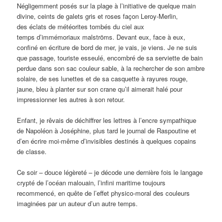
Négligemment posés sur la plage à l’initiative de quelque main
divine, ceints de galets gris et roses façon Leroy-Merlin,
des éclats de météorites tombés du ciel aux
temps d’immémoriaux malströms. Devant eux, face à eux,
confiné en écriture de bord de mer, je vais, je viens. Je ne suis
que passage, touriste esseulé, encombré de sa serviette de bain
perdue dans son sac couleur sable, à la rechercher de son ambre
solaire, de ses lunettes et de sa casquette à rayures rouge,
jaune, bleu à planter sur son crane qu’il aimerait halé pour
impressionner les autres à son retour.
Enfant, je rêvais de déchiffrer les lettres à l’encre sympathique
de Napoléon à Joséphine, plus tard le journal de Raspoutine et
d’en écrire moi-même d’invisibles destinés à quelques copains
de classe.
Ce soir – douce légèreté – je décode une dernière fois le langage
crypté de l’océan malouain, l’infini maritime toujours
recommencé, en quête de l’effet physico-moral des couleurs
imaginées par un auteur d’un autre temps.