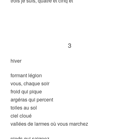
trois je suis, quatre et cinq et
3
hiver
formant légion
vous, chaque soir
froid qui pique
argéras qui percent
toiles au sol
ciel cloué
vallées de larmes où vous marchez
pieds qui saignez