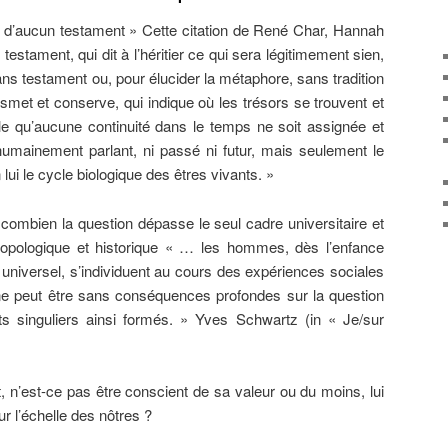
é d’aucun testament » Cette citation de René Char, Hannah
estament, qui dit à l’héritier ce qui sera légitimement sien,
ans testament ou, pour élucider la métaphore, sans tradition
nsmet et conserve, qui indique où les trésors se trouvent et
ble qu’aucune continuité dans le temps ne soit assignée et
 humainement parlant, ni passé ni futur, mais seulement le
lui le cycle biologique des êtres vivants. »
ombien la question dépasse le seul cadre universitaire et
opologique et historique « … les hommes, dès l’enfance
 universel, s’individuent au cours des expériences sociales
 ne peut être sans conséquences profondes sur la question
s singuliers ainsi formés. » Yves Schwartz (in « Je/sur
jet, n’est-ce pas être conscient de sa valeur ou du moins, lui
r l’échelle des nôtres ?