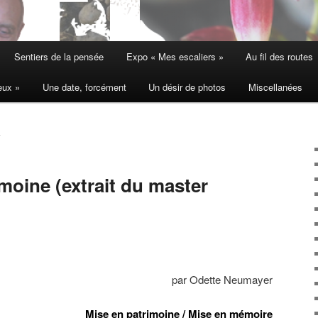
Sentiers de la pensée
Expo « Mes escaliers »
Au fil des routes
eux »
Une date, forcément
Un désir de photos
Miscellanées
L
moine (extrait du master
par Odette Neumayer
Mise en patrimoine / Mise en mémoire