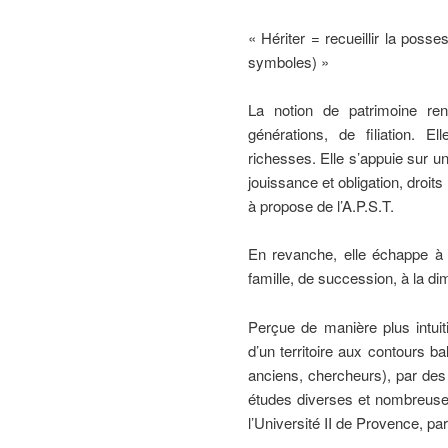
« Hériter = recueillir la posse
symboles) »
La notion de patrimoine re
générations, de filiation. E
richesses. Elle s’appuie sur 
jouissance et obligation, droit
à propose de l’A.P.S.T.
En revanche, elle échappe à 
famille, de succession, à la di
Perçue de manière plus intuiti
d’un territoire aux contours b
anciens, chercheurs), par des é
études diverses et nombreuses
l’Université II de Provence, par