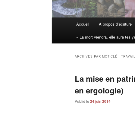
Menu
Accueil
À propos d’écriture
Aller
Aller
principal
« La mort viendra, elle aura tes y
au
au
contenu
contenu
ARCHIVES PAR MOT-CLÉ :
TRAVAI
principal
secondaire
La mise en patri
en ergologie)
Publié le
24 juin 2014