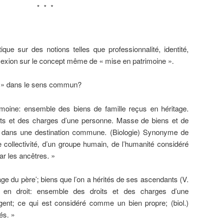
* * *
que sur des notions telles que professionnalité, identité,
éflexion sur le concept même de « mise en patrimoine ».
e » dans le sens commun?
moine: ensemble des biens de famille reçus en héritage.
ts et des charges d’une personne. Masse de biens et de
e dans une destination commune. (Biologie) Synonyme de
ollectivité, d’un groupe humain, de l’humanité considéré
r les ancêtres. »
age du père’; biens que l’on a hérités de ses ascendants (V.
é); en droit: ensemble des droits et des charges d’une
gent; ce qui est considéré comme un bien propre; (biol.)
és. »