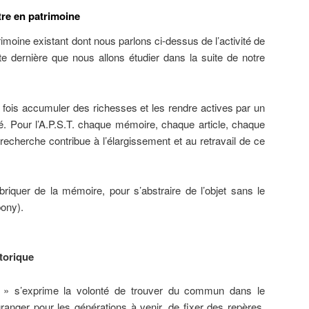
tre en patrimoine
imoine existant dont nous parlons ci-dessus de l’activité de
te dernière que nous allons étudier dans la suite de notre
a fois accumuler des richesses et les rendre actives par un
sé. Pour l’A.P.S.T. chaque mémoire, chaque article, chaque
recherche contribue à l’élargissement et au retravail de ce
briquer de la mémoire, pour s’abstraire de l’objet sans le
bony).
torique
 » s’exprime la volonté de trouver du commun dans le
ngranger pour les générations à venir, de fixer des repères,