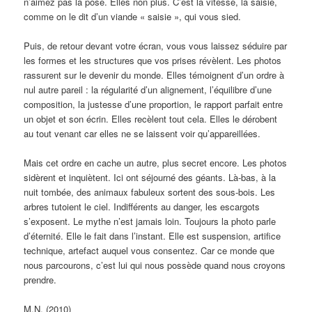
n’aimez pas la pose. Elles non plus. C’est la vitesse, la saisie,
comme on le dit d’un viande « saisie », qui vous sied.
Puis, de retour devant votre écran, vous vous laissez séduire par
les formes et les structures que vos prises révèlent. Les photos
rassurent sur le devenir du monde. Elles témoignent d’un ordre à
nul autre pareil : la régularité d’un alignement, l’équilibre d’une
composition, la justesse d’une proportion, le rapport parfait entre
un objet et son écrin. Elles recèlent tout cela. Elles le dérobent
au tout venant car elles ne se laissent voir qu’appareillées.
Mais cet ordre en cache un autre, plus secret encore. Les photos
sidèrent et inquiètent. Ici ont séjourné des géants. Là-bas, à la
nuit tombée, des animaux fabuleux sortent des sous-bois. Les
arbres tutoient le ciel. Indifférents au danger, les escargots
s’exposent. Le mythe n’est jamais loin. Toujours la photo parle
d’éternité. Elle le fait dans l’instant. Elle est suspension, artifice
technique, artefact auquel vous consentez. Car ce monde que
nous parcourons, c’est lui qui nous possède quand nous croyons
prendre.
M.N. (2010)