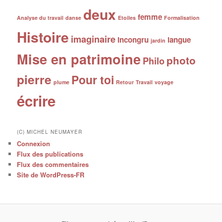
deux
femme
Analyse du travail
danse
Etoiles
Formalisation
Histoire
imaginaire
Incongru
langue
jardin
Mise en patrimoine
photo
Philo
pierre
Pour toi
plume
Retour
Travail
voyage
écrire
(C) MICHEL NEUMAYER
Connexion
Flux des publications
Flux des commentaires
Site de WordPress-FR