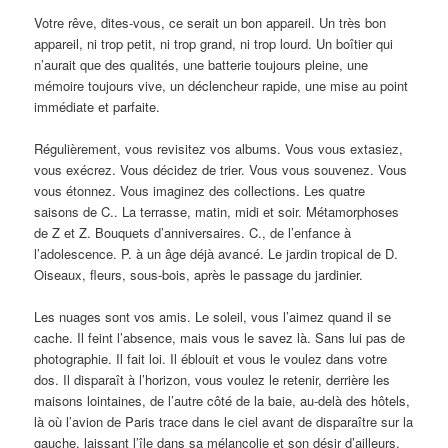
Votre rêve, dites-vous, ce serait un bon appareil. Un très bon
appareil, ni trop petit, ni trop grand, ni trop lourd. Un boîtier qui
n’aurait que des qualités, une batterie toujours pleine, une
mémoire toujours vive, un déclencheur rapide, une mise au point
immédiate et parfaite.
Régulièrement, vous revisitez vos albums. Vous vous extasiez,
vous exécrez. Vous décidez de trier. Vous vous souvenez. Vous
vous étonnez. Vous imaginez des collections. Les quatre
saisons de C.. La terrasse, matin, midi et soir. Métamorphoses
de Z et Z. Bouquets d’anniversaires. C., de l’enfance à
l’adolescence. P. à un âge déjà avancé. Le jardin tropical de D.
Oiseaux, fleurs, sous-bois, après le passage du jardinier.
Les nuages sont vos amis. Le soleil, vous l’aimez quand il se
cache. Il feint l’absence, mais vous le savez là. Sans lui pas de
photographie. Il fait loi. Il éblouit et vous le voulez dans votre
dos. Il disparaît à l’horizon, vous voulez le retenir, derrière les
maisons lointaines, de l’autre côté de la baie, au-delà des hôtels,
là où l’avion de Paris trace dans le ciel avant de disparaître sur la
gauche, laissant l’île dans sa mélancolie et son désir d’ailleurs.