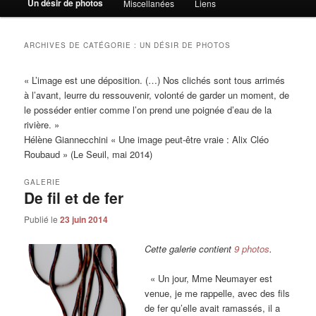
Un désir de photos
Miscellanées
Liens
principal
secondaire
ARCHIVES DE CATÉGORIE :
UN DÉSIR DE PHOTOS
« L’image est une déposition. (…) Nos clichés sont tous arrimés
à l’avant, leurre du ressouvenir, volonté de garder un moment, de
le posséder entier comme l’on prend une poignée d’eau de la
rivière. »
Hélène Giannecchini « Une image peut-être vraie : Alix Cléo
Roubaud » (Le Seuil, mai 2014)
GALERIE
De fil et de fer
Publié le
23 juin 2014
Cette galerie contient
9 photos
.
« Un jour, Mme Neumayer est
venue, je me rappelle, avec des fils
de fer qu’elle avait ramassés, il a