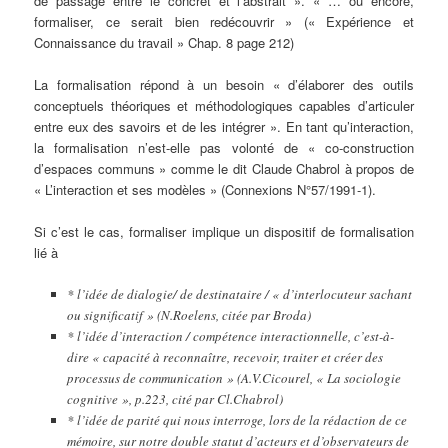
de passage entre le concret et l’abstrait ». « … ou encore,
formaliser, ce serait bien redécouvrir » (« Expérience et
Connaissance du travail » Chap. 8 page 212)
La formalisation répond à un besoin « d’élaborer des outils
conceptuels théoriques et méthodologiques capables d’articuler
entre eux des savoirs et de les intégrer ». En tant qu’interaction,
la formalisation n’est-elle pas volonté de « co-construction
d’espaces communs » comme le dit Claude Chabrol à propos de
« L’interaction et ses modèles » (Connexions N°57/1991-1).
Si c’est le cas, formaliser implique un dispositif de formalisation
lié à
* l’idée de dialogie/ de destinataire / « d’interlocuteur sachant
ou significatif » (N.Roelens, citée par Broda)
* l’idée d’interaction / compétence interactionnelle, c’est-à-
dire « capacité à reconnaître, recevoir, traiter et créer des
processus de communication » (A.V.Cicourel, « La sociologie
cognitive », p.223, cité par Cl.Chabrol)
* l’idée de parité qui nous interroge, lors de la rédaction de ce
mémoire, sur notre double statut d’acteurs et d’observateurs de