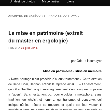
Un désir de photos
Miscellanées
Liens
principal
secondaire
ARCHIVES DE CATÉGORIE :
ANALYSE DU TRAVAIL
La mise en patrimoine (extrait
du master en ergologie)
Publié le
24 juin 2014
par Odette Neumayer
Mise en patrimoine / Mise en mémoire
« Notre héritage n’est précédé d’aucun testament » Cette citation
de René Char, Hannah Arendt la reprend ainsi… » Le testament,
qui dit à l’héritier ce qui sera légitimement sien, assigne un passé
à l’avenir. Sans testament ou, pour élucider la métaphore, sans
tradition -qui choisit et nomme, qui transmet et conserve, qui
indique où les trésors se trouvent et quelle est leur valeur- il
semble qu’aucune continuité dans le temps ne soit assignée et