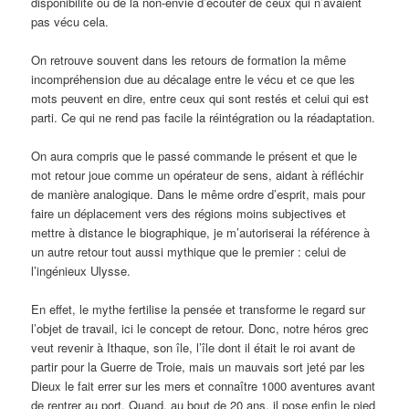
disponibilité ou de la non-envie d’écouter de ceux qui n’avaient
pas vécu cela.
On retrouve souvent dans les retours de formation la même
incompréhension due au décalage entre le vécu et ce que les
mots peuvent en dire, entre ceux qui sont restés et celui qui est
parti. Ce qui ne rend pas facile la réintégration ou la réadaptation.
On aura compris que le passé commande le présent et que le
mot retour joue comme un opérateur de sens, aidant à réfléchir
de manière analogique. Dans le même ordre d’esprit, mais pour
faire un déplacement vers des régions moins subjectives et
mettre à distance le biographique, je m’autoriserai la référence à
un autre retour tout aussi mythique que le premier : celui de
l’ingénieux Ulysse.
En effet, le mythe fertilise la pensée et transforme le regard sur
l’objet de travail, ici le concept de retour. Donc, notre héros grec
veut revenir à Ithaque, son île, l’île dont il était le roi avant de
partir pour la Guerre de Troie, mais un mauvais sort jeté par les
Dieux le fait errer sur les mers et connaître 1000 aventures avant
de rentrer au port. Quand, au bout de 20 ans, il pose enfin le pied